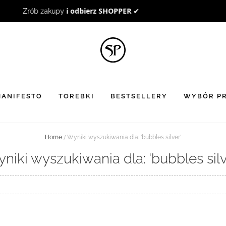
BON UPOMINKOWY
to doskonały pomysł na prezent ☻
ANIFESTO
TOREBKI
BESTSELLERY
WYBÓR PR
Home
Wyniki wyszukiwania dla: 'bubbles silver'
niki wyszukiwania dla: 'bubbles silv