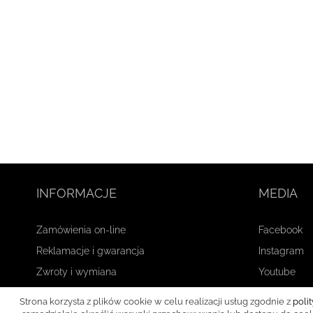
INFORMACJE
MEDIA
Zamówienia on-line
Facebook
Reklamacje i gwarancja
Instagram
Zwroty i wymiana
Youtube
Płatność i wysyłka
Strona korzysta z plików cookie w celu realizacji usług zgodnie z
poli