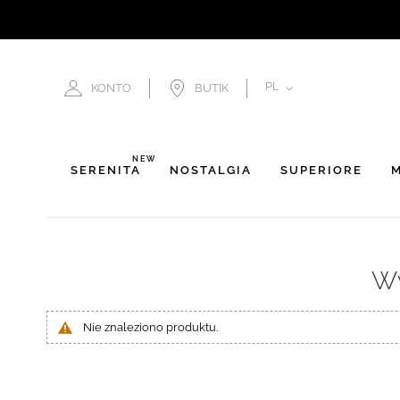
JĘZYK
PL
KONTO
BUTIK
NEW
SERENITÀ
NOSTALGIA
SUPERIORE
M
Wy
Nie znaleziono produktu.