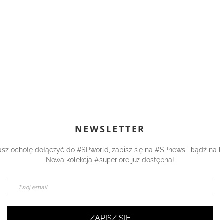
NEWSLETTER
asz ochotę dołączyć do #SPworld, zapisz się na #SPnews i bądź na 
Nowa kolekcja #superiore już dostępna!
ZAPISZ SIĘ