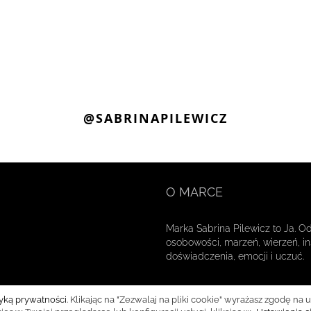
@SABRINAPILEWICZ
O MARCE
Marka Sabrina Pilewicz to Ja. O
osobowości, marzeń, wierzeń, ins
doświadczenia, emocji i uczuć.
tyką prywatności
. Klikając na "Zezwalaj na pliki cookie" wyrażasz zgodę