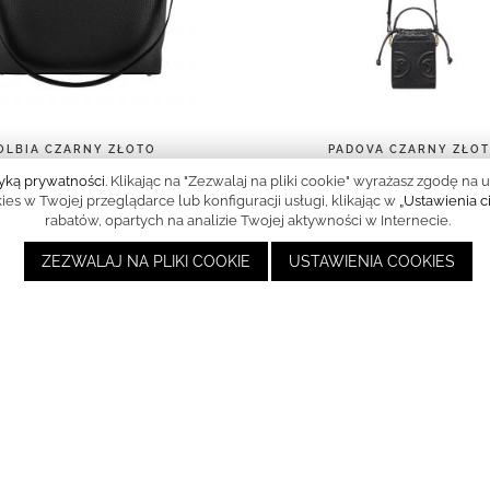
OLBIA CZARNY ZŁOTO
PADOVA CZARNY ZŁO
2 200,00 zł
1 600,00 zł
tyką prywatności
. Klikając na "Zezwalaj na pliki cookie" wyrażasz zgodę
s w Twojej przeglądarce lub konfiguracji usługi, klikając w
„Ustawienia c
rabatów, opartych na analizie Twojej aktywności w Internecie.
ZEZWALAJ NA PLIKI COOKIE
USTAWIENIA COOKIES