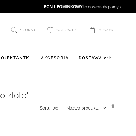
SZUKAJ
SCHOWEK
KOSZYK
OJEKTANTKI
AKCESORIA
DOSTAWA 24h
o zloto'
Ustaw
Sortuj wg
kierunek
malejący