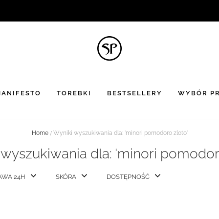
BON UPOMINKOWY
to doskonały pomysł na prezent ☻
ANIFESTO
TOREBKI
BESTSELLERY
WYBÓR PR
Home
Wyniki wyszukiwania dla: 'minori pomodoro zloto'
wyszukiwania dla: 'minori pomodor
AWA 24H
SKÓRA
DOSTĘPNOŚĆ