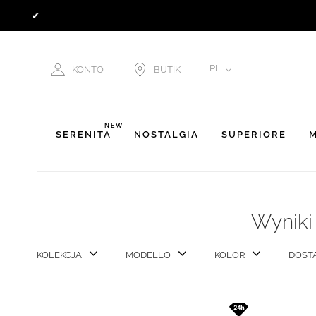
JĘZYK
PL
KONTO
BUTIK
NEW
SERENITÀ
NOSTALGIA
SUPERIORE
M
Wyniki 
KOLEKCJA
MODELLO
KOLOR
DOST