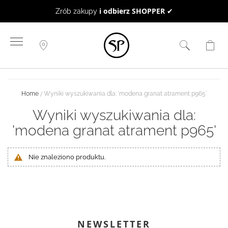
i odbierz SHOPPER
BON UPOMINKOWY
✔
to 
Przejdź
do
treści
Home
Wyniki wyszukiwania dla: 'modena granat atrament p965'
Wyniki wyszukiwania dla:
'modena granat atrament p965'
Nie znaleziono produktu.
NEWSLETTER