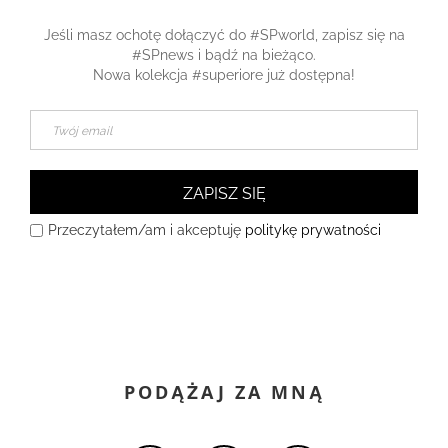
Jeśli masz ochotę dołączyć do #SPworld, zapisz się na
#SPnews i bądź na bieżąco.
Nowa kolekcja #superiore już dostępna!
ZAPISZ SIĘ
Przeczytałem/am i akceptuję
politykę prywatności
PODĄŻAJ ZA MNĄ