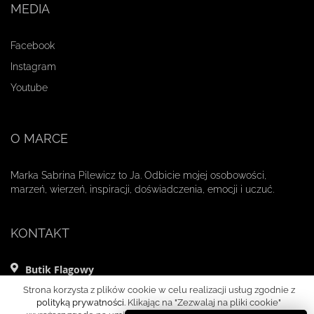
MEDIA
Facebook
Instagram
Youtube
O MARCE
Marka Sabrina Pilewicz to Ja. Odbicie mojej osobowości,
marzeń, wierzeń, inspiracji, doświadczenia, emocji i uczuć.
KONTAKT
Butik Flagowy
ul. Mikołaja Kopernika 11 lok. 1
Strona korzysta z plików cookie w celu realizacji usług zgodnie z
00-359 Warszawa
polityką prywatności
. Klikając na "Zezwalaj na pliki cookie"