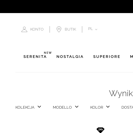
JĘZYK
PL
KONTO
BUTIK
NEW
SERENITÀ
NOSTALGIA
SUPERIORE
M
Wyniki
KOLEKCJA
MODELLO
KOLOR
DOST