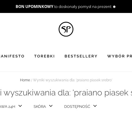
BON UPOMINKOWY
to doskonały pomysł na prezent ☻
ANIFESTO
TOREBKI
BESTSELLERY
WYBÓR PR
Home
Wyniki wyszukiwania dla: 'praiano piasek srebro'
 wyszukiwania dla: 'praiano piasek 
AWA 24H
SKÓRA
DOSTĘPNOŚĆ