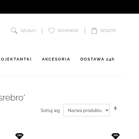
SZUKAJ
SCHOWEK
KOSZYK
OJEKTANTKI
AKCESORIA
DOSTAWA 24h
srebro'
Ustaw
Sortuj wg
kierunek
malejący