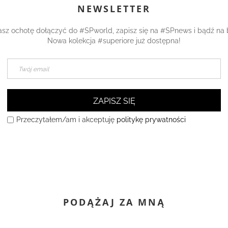
NEWSLETTER
asz ochotę dołączyć do #SPworld, zapisz się na #SPnews i bądź na 
Nowa kolekcja #superiore już dostępna!
ZAPISZ SIĘ
Przeczytałem/am i akceptuję
politykę prywatności
PODĄŻAJ ZA MNĄ