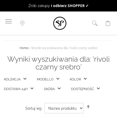
BON UPOMINKOWY
to doskonały pomysł na prezent ☻
Przejdź
do
treści
Home
Wyniki wyszukiwania dla: 'rivoli czarny srebro'
Wyniki wyszukiwania dla: 'rivoli
czarny srebro'
KOLEKCJA
MODELLO
KOLOR
DOSTAWA 24H
SKÓRA
DOSTĘPNOŚĆ
Ustaw
Sortuj wg
kierunek
malejący