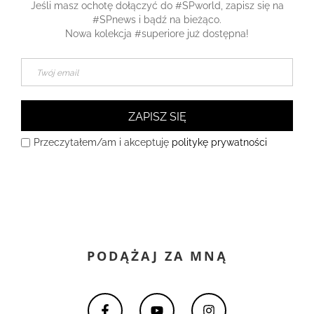
Jeśli masz ochotę dołączyć do #SPworld, zapisz się na
#SPnews i bądź na bieżąco.
Nowa kolekcja #superiore już dostępna!
ZAPISZ SIĘ
Przeczytałem/am i akceptuję
politykę prywatności
PODĄŻAJ ZA MNĄ