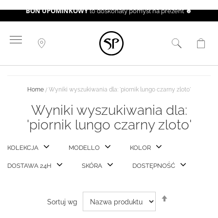
BON UPOMINKOWY
to doskonały pomysł na prezent ☻
Przejdź
do
treści
Home
Wyniki wyszukiwania dla: 'piornik lungo czarny zloto'
Wyniki wyszukiwania dla:
'piornik lungo czarny zloto'
KOLEKCJA
MODELLO
KOLOR
DOSTAWA 24H
SKÓRA
DOSTĘPNOŚĆ
Ustaw
Sortuj wg
kierunek
malejący