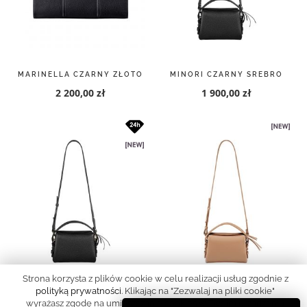
MARINELLA CZARNY ZŁOTO
MINORI CZARNY SREBRO
2 200,00 zł
1 900,00 zł
Strona korzysta z plików cookie w celu realizacji usług zgodnie z
polityką prywatności
. Klikając na "Zezwalaj na pliki cookie"
MINORI CZARNY ZŁOTO
MINORI PIASEK ZŁOTO
wyrażasz zgodę na umieszczanie cookies w Twoim urządzeniu
Witaj w #SPworld
1 710,00 zł
2 000,00 zł
końcowym. Możesz również samodzielnie określić warunki