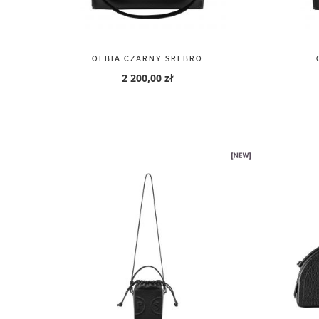
LUMIA XL CZARNY SREBRO
MAR
320,00 zł
Strona korzysta z plików cookie w celu realizacji usług zgodnie z
poli
400,00 zł
samodzielnie określić warunki przechowywania lub dostępu do cookie