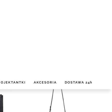
 ZŁOTO
BRELOK KLUCZYK PIASEK SREBRO
135,00 zł
150,00 zł