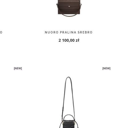
RO
LUMIA M CZARNY ZŁOTO
320,00 zł
400,00 zł