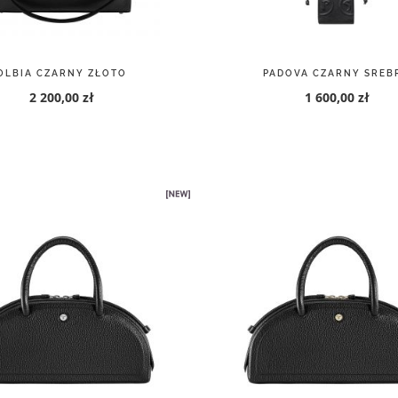
INELLA CZARNY SREBRO
MARINELLA CZARNY ZŁ
2 200,00 zł
2 200,00 zł
tyką prywatności
. Klikając na "Zezwalaj na pliki cookie" wyrażasz zgodę
s w Twojej przeglądarce lub konfiguracji usługi, klikając w
„Ustawienia c
rabatów, opartych na analizie Twojej aktywności w Internecie.
ZEZWALAJ NA PLIKI COOKIE
USTAWIENIA COOKIES