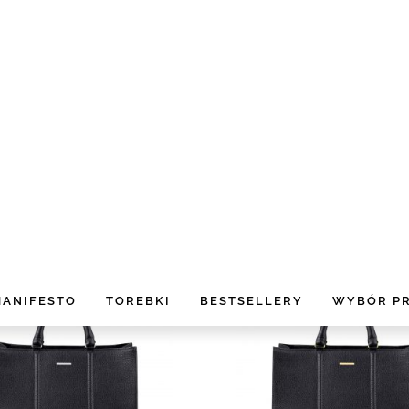
K KLUCZYK CZARNY SREBRO
BRELOK KLUCZYK CZARNY
150,00 zł
150,00 zł