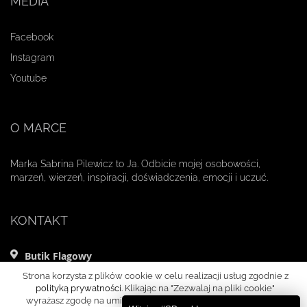
MEDIA
Facebook
Instagram
Youtube
O MARCE
Marka Sabrina Pilewicz to Ja. Odbicie mojej osobowości,
marzeń, wierzeń, inspiracji, doświadczenia, emocji i uczuć.
KONTAKT
Butik Flagowy
ul. Mikołaja Kopernika 11 lok. 1
Strona korzysta z plików cookie w celu realizacji usług zgodnie z
00-359 Warszawa
polityką prywatności
. Klikając na "Zezwalaj na pliki cookie"
wyrażasz zgodę na umieszczanie cookies w Twoim urządzeniu
+48 695 000 010