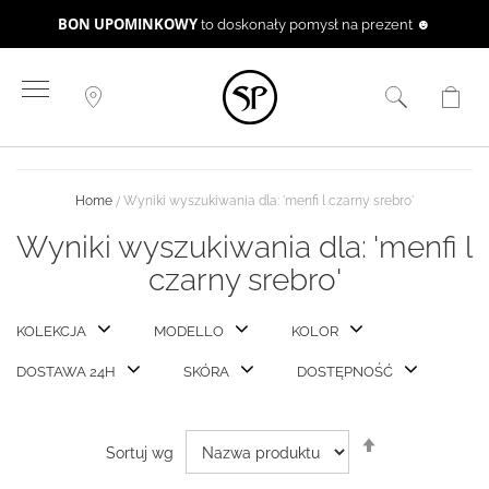
BON UPOMINKOWY
to doskonały pomysł na prezent ☻
Przejdź
do
treści
Home
Wyniki wyszukiwania dla: 'menfi l czarny srebro'
Wyniki wyszukiwania dla: 'menfi l
czarny srebro'
KOLEKCJA
MODELLO
KOLOR
DOSTAWA 24H
SKÓRA
DOSTĘPNOŚĆ
Ustaw
Sortuj wg
kierunek
malejący