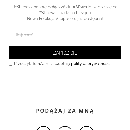
Jeśli masz ochotę dołączyć do #SPworld, zapisz się na
#SPnews i bądź na bieżąco.
Nowa kolekcja #superiore już dostępna!
ZAPISZ SIĘ
Przeczytałem/am i akceptuję
politykę prywatności
PODĄŻAJ ZA MNĄ