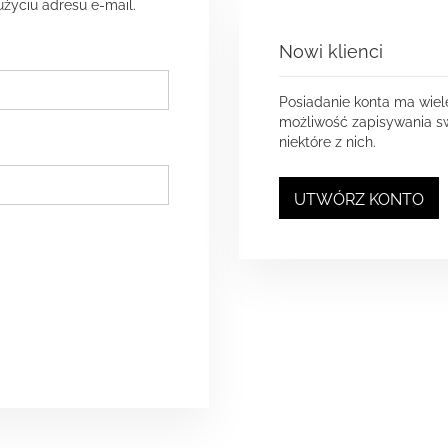
użyciu adresu e-mail.
Nowi klienci
Posiadanie konta ma wiel
możliwość zapisywania sw
niektóre z nich.
UTWÓRZ KONTO