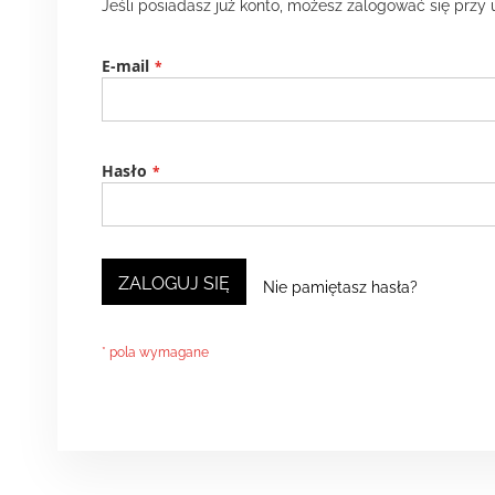
Jeśli posiadasz już konto, możesz zalogować się przy 
E-mail
Hasło
ZALOGUJ SIĘ
Nie pamiętasz hasła?