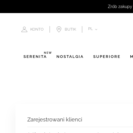
JĘZYK
PL
KONTO
BUTIK
NEW
SERENITÀ
NOSTALGIA
SUPERIORE
M
Zarejestrowani klienci