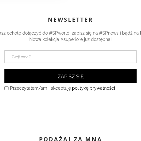
NEWSLETTER
asz ochotę dołączyć do #SPworld, zapisz się na #SPnews i bądź na 
Nowa kolekcja #superiore już dostępna!
ZAPISZ SIĘ
Przeczytałem/am i akceptuję
politykę prywatności
PODĄŻAJ ZA MNĄ