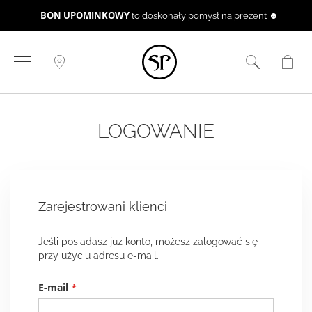
BON UPOMINKOWY
to doskonały pomysł na prezent ☻
Przejdź
do
treści
LOGOWANIE
Zarejestrowani klienci
Jeśli posiadasz już konto, możesz zalogować się
przy użyciu adresu e-mail.
E-mail