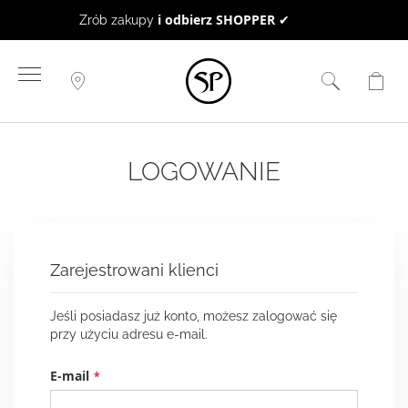
BON UPOMINKOWY
to doskonały pomysł na prezent ☻
Przejdź
do
treści
LOGOWANIE
Zarejestrowani klienci
Jeśli posiadasz już konto, możesz zalogować się
przy użyciu adresu e-mail.
E-mail