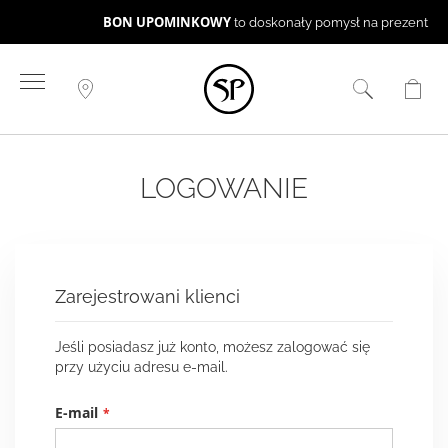
BON UPOMINKOWY
to doskonały pomysł na prezent ☻
Przejdź
do
treści
LOGOWANIE
Zarejestrowani klienci
Jeśli posiadasz już konto, możesz zalogować się
przy użyciu adresu e-mail.
E-mail