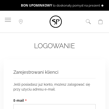
BON UPOMINKOWY
to doskonały pomysł na prezent ☻
Przejdź
do
treści
LOGOWANIE
Zarejestrowani klienci
Jeśli posiadasz już konto, możesz zalogować się
przy użyciu adresu e-mail.
E-mail