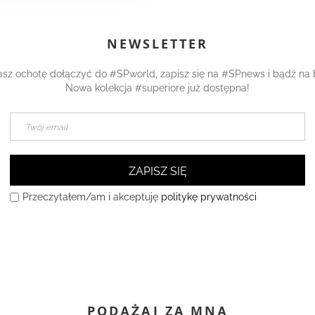
NEWSLETTER
asz ochotę dołączyć do #SPworld, zapisz się na #SPnews i bądź na 
Nowa kolekcja #superiore już dostępna!
ZAPISZ SIĘ
Przeczytałem/am i akceptuję
politykę prywatności
PODĄŻAJ ZA MNĄ