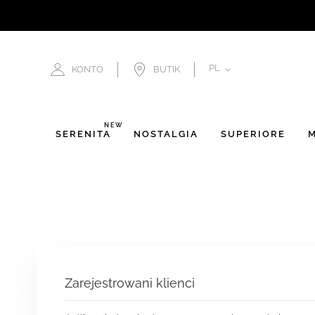
JĘZYK
PL
KONTO
BUTIK
NEW
SERENITÀ
NOSTALGIA
SUPERIORE
M
Zarejestrowani klienci