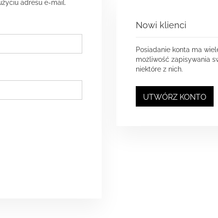
użyciu adresu e-mail.
Nowi klienci
Posiadanie konta ma wiel
możliwość zapisywania sw
niektóre z nich.
UTWÓRZ KONTO