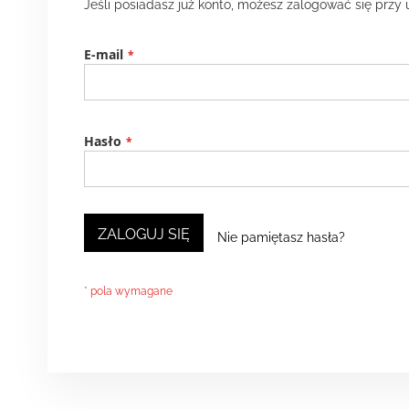
Jeśli posiadasz już konto, możesz zalogować się przy 
E-mail
Hasło
ZALOGUJ SIĘ
Nie pamiętasz hasła?