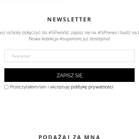
NEWSLETTER
asz ochotę dołączyć do #SPworld, zapisz się na #SPnews i bądź na 
Nowa kolekcja #superiore już dostępna!
ZAPISZ SIĘ
Przeczytałem/am i akceptuję
politykę prywatności
PODĄŻAJ ZA MNĄ