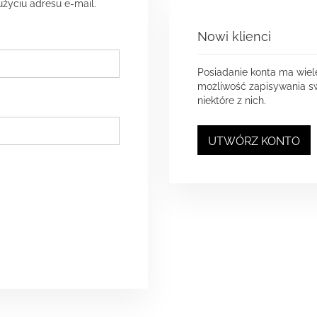
użyciu adresu e-mail.
Nowi klienci
Posiadanie konta ma wiel
możliwość zapisywania sw
niektóre z nich.
UTWÓRZ KONTO