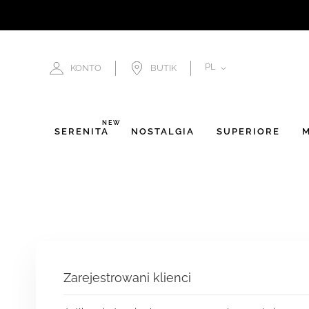
JĘZYK
PL
KONTO
BUTIK
NEW
SERENITÀ
NOSTALGIA
SUPERIORE
M
Zarejestrowani klienci