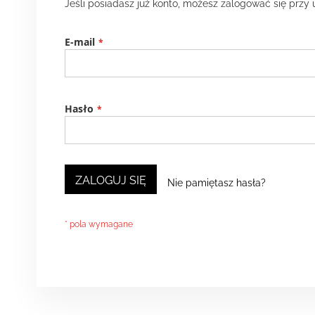
Jeśli posiadasz już konto, możesz zalogować się przy 
E-mail
Hasło
ZALOGUJ SIĘ
Nie pamiętasz hasła?