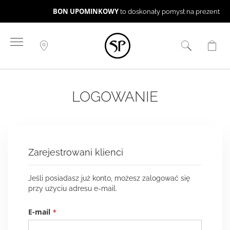
BON UPOMINKOWY
to doskonały pomysł na prezent ☻
Przejdź
do
treści
LOGOWANIE
Zarejestrowani klienci
Jeśli posiadasz już konto, możesz zalogować się
przy użyciu adresu e-mail.
E-mail