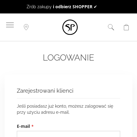
BON UPOMINKOWY
to doskonały pomysł na prezent ☻
Przejdź
do
treści
LOGOWANIE
Zarejestrowani klienci
Jeśli posiadasz już konto, możesz zalogować się
przy użyciu adresu e-mail.
E-mail