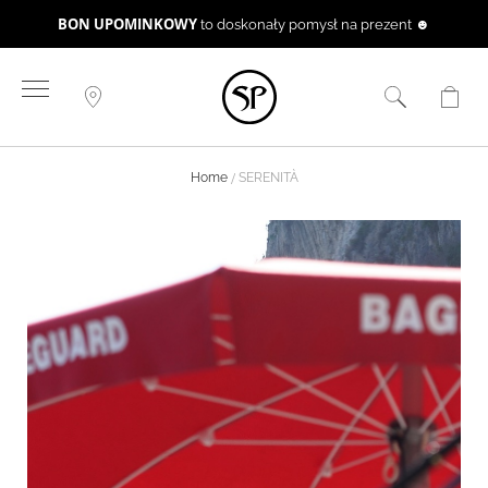
BON UPOMINKOWY
to doskonały pomysł na prezent ☻
Przejdź
do
treści
Home
SERENITÀ