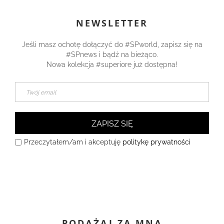
NEWSLETTER
Jeśli masz ochotę dołączyć do #SPworld, zapisz się na
#SPnews i bądź na bieżąco.
Nowa kolekcja #superiore już dostępna!
ZAPISZ SIĘ
Przeczytałem/am i akceptuję
politykę prywatności
PODĄŻAJ ZA MNĄ