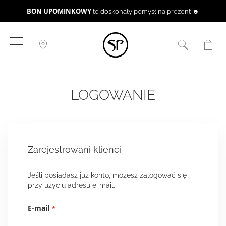
BON UPOMINKOWY
to doskonały pomysł na prezent ☻
Przejdź
do
treści
LOGOWANIE
Zarejestrowani klienci
Jeśli posiadasz już konto, możesz zalogować się
przy użyciu adresu e-mail.
E-mail