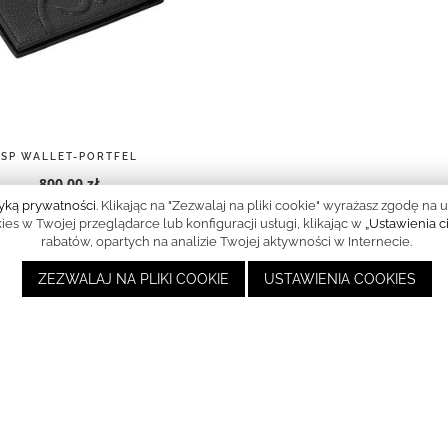
SP WALLET-PORTFEL
800,00 zł
tyką prywatności
. Klikając na "Zezwalaj na pliki cookie" wyrażasz zgodę
s w Twojej przeglądarce lub konfiguracji usługi, klikając w
„Ustawienia c
rabatów, opartych na analizie Twojej aktywności w Internecie.
ZEZWALAJ NA PLIKI COOKIE
USTAWIENIA COOKIES
NEWSLETTER
asz ochotę dołączyć do #SPworld, zapisz się na #SPnews i bądź na 
Nowa kolekcja #superiore już dostępna!