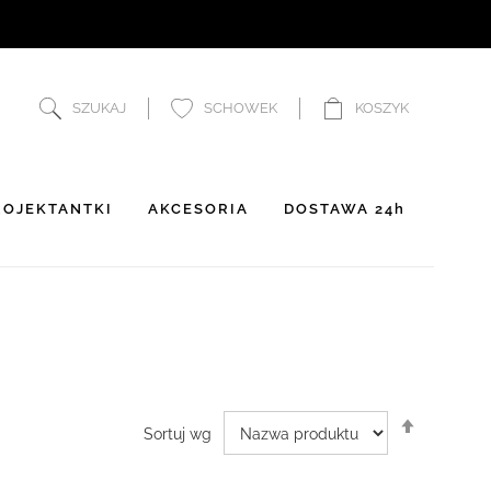
SZUKAJ
SCHOWEK
KOSZYK
OJEKTANTKI
AKCESORIA
DOSTAWA 24h
Ustaw
Sortuj wg
kierunek
malejący