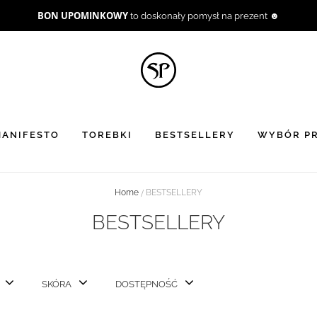
BON UPOMINKOWY
to doskonały pomysł na prezent ☻
ANIFESTO
TOREBKI
BESTSELLERY
WYBÓR PR
Home
BESTSELLERY
BESTSELLERY
SKÓRA
DOSTĘPNOŚĆ