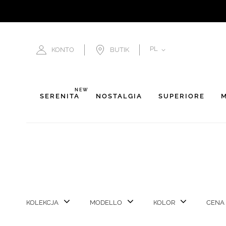
JĘZYK
PL
KONTO
BUTIK
NEW
SERENITÀ
NOSTALGIA
SUPERIORE
M
KOLEKCJA
MODELLO
KOLOR
CENA