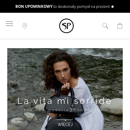
i odbierz SHOPPER
Zrób zakupy
✔
Przejdź
do
treści
La vita mi sorride
shop new modello: PANTELLERIA
WIĘCEJ