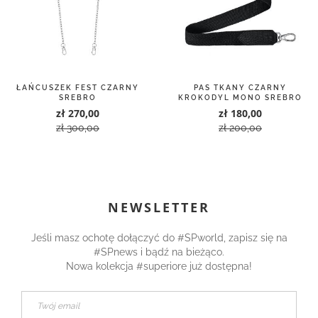
ŁAŃCUSZEK FEST CZARNY
PAS TKANY CZARNY
SREBRO
KROKODYL MONO SREBRO
270,00 zł
180,00 zł
300,00 zł
200,00 zł
NEWSLETTER
Jeśli masz ochotę dołączyć do #SPworld, zapisz się na
#SPnews i bądź na bieżąco.
Nowa kolekcja #superiore już dostępna!