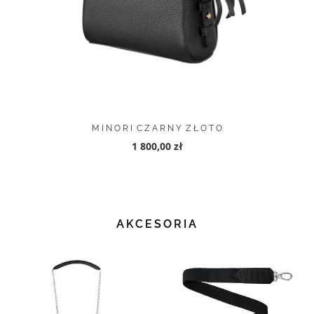
M I N O R I C Z A R N Y Z Ł O T O
1 800,00 zł
AKCESORIA