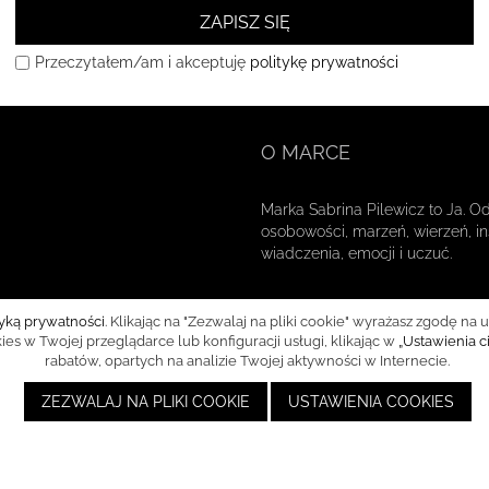
ZAPISZ SIĘ
Przeczytałem/am i akceptuję
politykę prywatności
O MARCE
Marka Sabrina Pilewicz to Ja. O
osobowości, marzeń, wierzeń, ins
wiadczenia, emocji i uczuć.
tyką prywatności
. Klikając na "Zezwalaj na pliki cookie" wyrażasz zgodę
s w Twojej przeglądarce lub konfiguracji usługi, klikając w
„Ustawienia c
rabatów, opartych na analizie Twojej aktywności w Internecie.
ZEZWALAJ NA PLIKI COOKIE
USTAWIENIA COOKIES
Copyright © 2021 - SP Shop