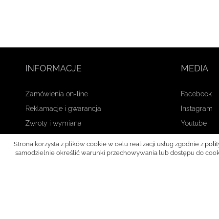
INFORMACJE
MEDIA
Zamówienia on-line
Facebook
Reklamacje i gwarancja
Instagram
Zwroty i wymiana
Youtube
Płatność i wysyłka
Strona korzysta z plików cookie w celu realizacji usług zgodnie z
poli
Regulamin sklepu
samodzielnie określić warunki przechowywania lub dostępu do cookie
Polityka prywatności