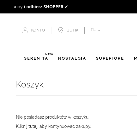
JĘZYK
PL
KONTO
BUTIK
NEW
SERENITÀ
NOSTALGIA
SUPERIORE
M
Koszyk
Nie posiadasz produktów w koszyku.
Kliknij
tutaj
, aby kontynuować zakupy.