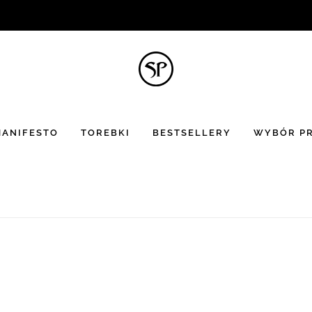
BON UPOMINKOWY
to doskonały pomysł na prezent ☻
ANIFESTO
TOREBKI
BESTSELLERY
WYBÓR PR