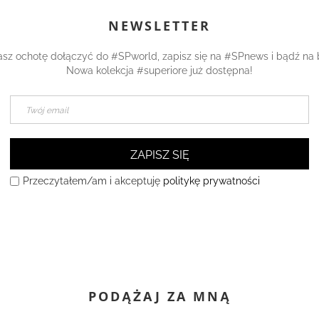
NEWSLETTER
asz ochotę dołączyć do #SPworld, zapisz się na #SPnews i bądź na 
Nowa kolekcja #superiore już dostępna!
ZAPISZ SIĘ
Przeczytałem/am i akceptuję
politykę prywatności
PODĄŻAJ ZA MNĄ