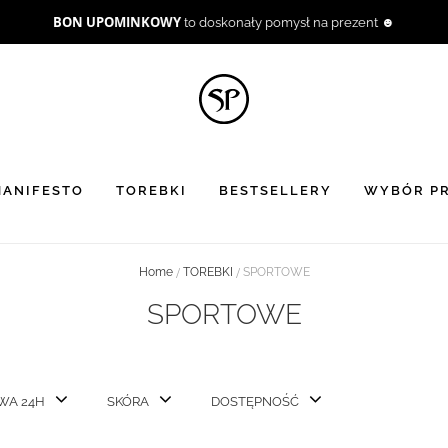
BON UPOMINKOWY
to doskonały pomysł na prezent ☻
ANIFESTO
TOREBKI
BESTSELLERY
WYBÓR PR
Home
TOREBKI
SPORTOWE
SPORTOWE
WA 24H
SKÓRA
DOSTĘPNOŚĆ