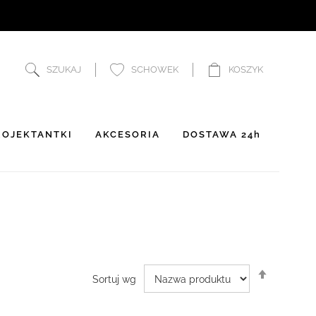
SZUKAJ
SCHOWEK
KOSZYK
OJEKTANTKI
AKCESORIA
DOSTAWA 24h
Ustaw
Sortuj wg
kierunek
malejący