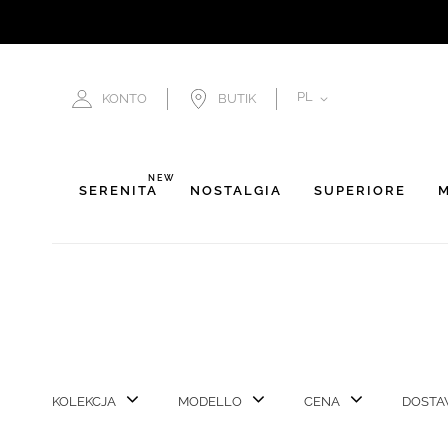
JĘZYK
PL
KONTO
BUTIK
NEW
SERENITÀ
NOSTALGIA
SUPERIORE
M
KOLEKCJA
MODELLO
CENA
DOSTA