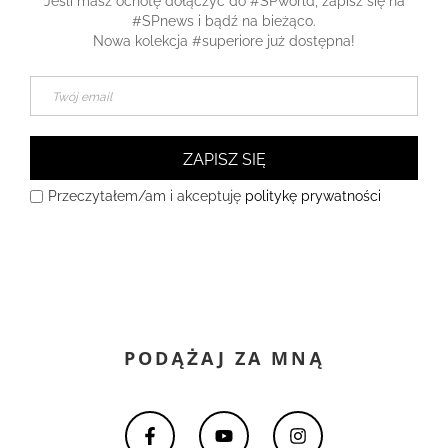
Jeśli masz ochotę dołączyć do #SPworld, zapisz się na
#SPnews i bądź na bieżąco.
Nowa kolekcja #superiore już dostępna!
ZAPISZ SIĘ
Przeczytałem/am i akceptuję
politykę prywatności
PODĄŻAJ ZA MNĄ