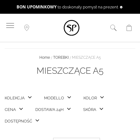
BON UPOMINKOWY
to doskonały pomysł na prezent ☻
Przejdź
do
treści
Home
TOREBKI
MIESZCZĄCE A5
MIESZCZĄCE A5
KOLEKCJA
MODELLO
KOLOR
CENA
DOSTAWA 24H
SKÓRA
DOSTĘPNOŚĆ