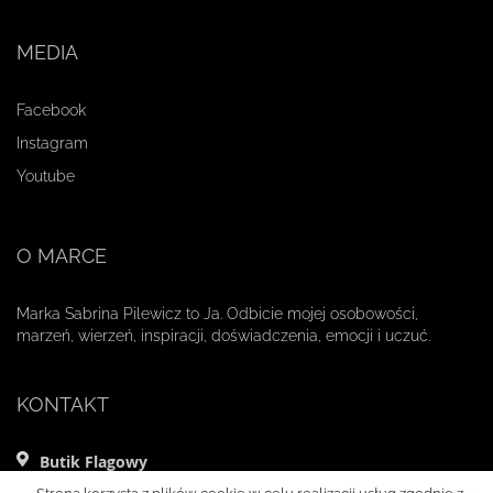
MEDIA
Facebook
Instagram
Youtube
O MARCE
Marka Sabrina Pilewicz to Ja. Odbicie mojej osobowości,
marzeń, wierzeń, inspiracji, doświadczenia, emocji i uczuć.
KONTAKT
Butik Flagowy
ul. Mikołaja Kopernika 11 lok. 1