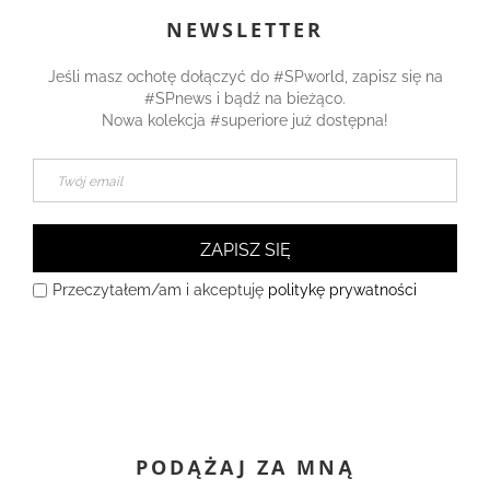
NEWSLETTER
Jeśli masz ochotę dołączyć do #SPworld, zapisz się na
#SPnews i bądź na bieżąco.
Nowa kolekcja #superiore już dostępna!
ZAPISZ SIĘ
Przeczytałem/am i akceptuję
politykę prywatności
PODĄŻAJ ZA MNĄ