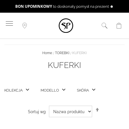
BON UPOMINKOWY
to doskonały pomysł na prezent ☻
Przejdź
do
treści
Home
TOREBKI
KUFERKI
KUFERKI
KOLEKCJA
MODELLO
SKÓRA
Ustaw
Sortuj wg
kierunek
malejący