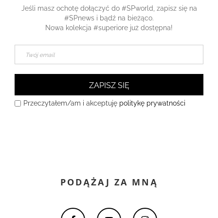
Jeśli masz ochotę dołączyć do #SPworld, zapisz się na
#SPnews i bądź na bieżąco.
Nowa kolekcja #superiore już dostępna!
ZAPISZ SIĘ
Przeczytałem/am i akceptuję
politykę prywatności
PODĄŻAJ ZA MNĄ