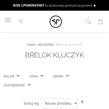
BON UPOMINKOWY
to doskonały pomysł na prezent ☻
Przejdź
do
treści
Home
AKCESORIA
BRELOK KLUCZYK
BRELOK KLUCZYK
KOLOR
CENA
SKÓRA
DOSTĘPNOŚĆ
Ustaw
Sortuj wg
kierunek