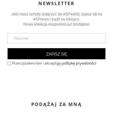
NEWSLETTER
Jeśli masz ochotę dołączyć do #SPworld, zapisz się na
#SPnews i bądź na bieżąco.
Nowa kolekcja #superiore już dostępna!
ZAPISZ SIĘ
Przeczytałem/am i akceptuję
politykę prywatności
PODĄŻAJ ZA MNĄ