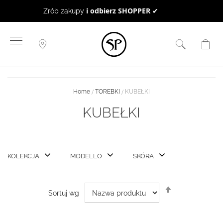
BON UPOMINKOWY
to doskonały pomysł na prezent ☻
Przejdź
do
treści
Home
TOREBKI
KUBEŁKI
KUBEŁKI
KOLEKCJA
MODELLO
SKÓRA
Ustaw
Sortuj wg
kierunek
malejący