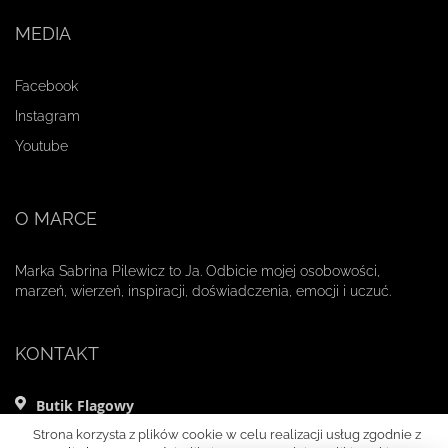
MEDIA
Facebook
Instagram
Youtube
O MARCE
Marka Sabrina Pilewicz to Ja. Odbicie mojej osobowości,
marzeń, wierzeń, inspiracji, doświadczenia, emocji i uczuć.
KONTAKT
Butik Flagowy
ul. Mikołaja Kopernika 11 lok. 1
Strona korzysta z plików cookie w celu realizacji usług zgodnie z
00-359 Warszawa