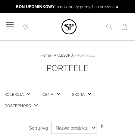
BON UPOMINKOWY
to doskonały pomysł na prezent ☻
Przejdź
do
treści
Home
AKCESORIA
PORTFELE
PORTFELE
KOLEKCJA
CENA
SKÓRA
DOSTĘPNOŚĆ
Ustaw
Sortuj wg
kierunek