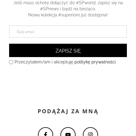
Jeśli masz ochotę dołączyć do #SPworld, zapisz się na
#SPnews i bądź na bieżąco.
Nowa kolekcja #superiore już dostępna!
ZAPISZ SIĘ
Przeczytałem/am i akceptuję
politykę prywatności
PODĄŻAJ ZA MNĄ