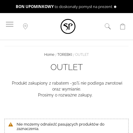
BON UPOMINKOWY
to doskonały pomysł na prezent ☻
Przejdź
do
treści
Home
TOREBKI
OUTLET
OUTLET
Produkt zakupiony z rabatem -30% nie podlega zwrotowi
oraz wymianie.
Prosimy o rozważne zakupy.
Nie możemy odnaleźć pasujących produktów do
zaznaczenia.