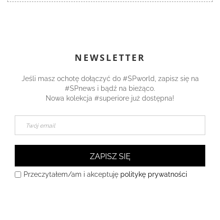
NEWSLETTER
Jeśli masz ochotę dołączyć do #SPworld, zapisz się na
#SPnews i bądź na bieżąco.
Nowa kolekcja #superiore już dostępna!
ZAPISZ SIĘ
Przeczytałem/am i akceptuję
politykę prywatności