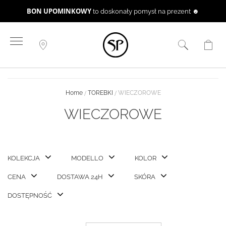
BON UPOMINKOWY
to doskonały pomysł na prezent ☻
Przejdź
do
treści
Home
TOREBKI
WIECZOROWE
WIECZOROWE
KOLEKCJA
MODELLO
KOLOR
CENA
DOSTAWA 24H
SKÓRA
DOSTĘPNOŚĆ