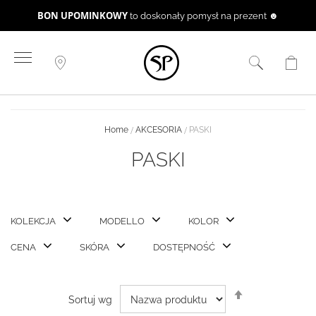
BON UPOMINKOWY
to doskonały pomysł na prezent ☻
Przejdź
do
treści
Home
AKCESORIA
PASKI
PASKI
KOLEKCJA
MODELLO
KOLOR
CENA
SKÓRA
DOSTĘPNOŚĆ
Ustaw
Sortuj wg
kierunek