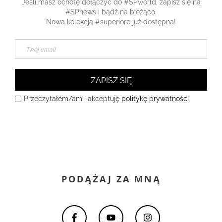
Jeśli masz ochotę dołączyć do #SPworld, zapisz się na
#SPnews i bądź na bieżąco.
Nowa kolekcja #superiore już dostępna!
ZAPISZ SIĘ
Przeczytałem/am i akceptuję
politykę prywatności
PODĄŻAJ ZA MNĄ