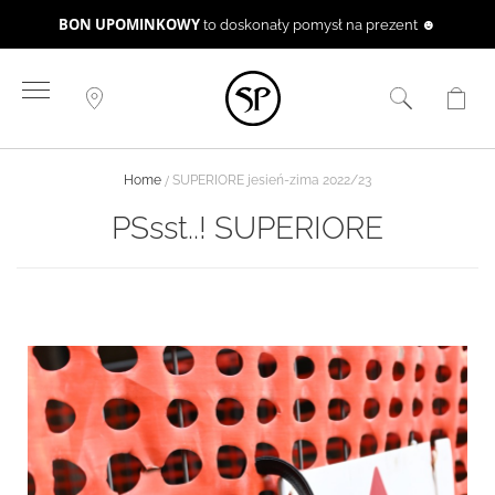
BON UPOMINKOWY
to doskonały pomysł na prezent ☻
Przejdź
do
treści
Home
SUPERIORE jesień-zima 2022/23
PSsst..! SUPERIORE