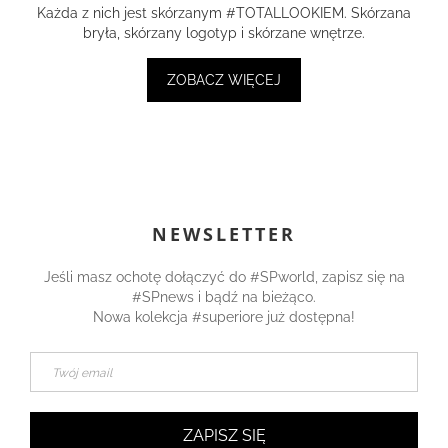
Każda z nich jest skórzanym #TOTALLOOKIEM. Skórzana
bryła, skórzany logotyp i skórzane wnętrze.
ZOBACZ WIĘCEJ
NEWSLETTER
Jeśli masz ochotę dołączyć do #SPworld, zapisz się na
#SPnews i bądź na bieżąco.
Nowa kolekcja #superiore już dostępna!
ZAPISZ SIĘ