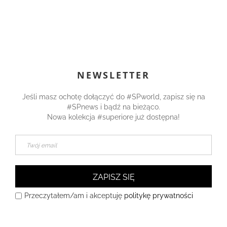
NEWSLETTER
Jeśli masz ochotę dołączyć do #SPworld, zapisz się na
#SPnews i bądź na bieżąco.
Nowa kolekcja #superiore już dostępna!
ZAPISZ SIĘ
Przeczytałem/am i akceptuję
politykę prywatności