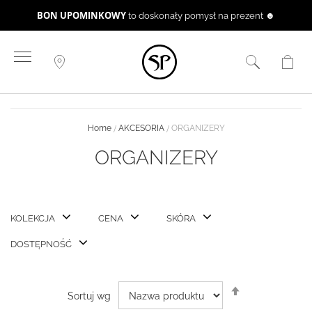
BON UPOMINKOWY
to doskonały pomysł na prezent ☻
Przejdź
do
treści
Home
AKCESORIA
ORGANIZERY
ORGANIZERY
KOLEKCJA
CENA
SKÓRA
DOSTĘPNOŚĆ
Ustaw
Sortuj wg
kierunek