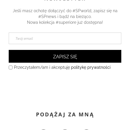
Jeśli masz ochotę dołączyć do #SPworld, zapisz się na
#SPnews i bądź na bieżąco.
Nowa kolekcja #superiore już dostępna!
ZAPISZ SIĘ
Przeczytałem/am i akceptuję
politykę prywatności
PODĄŻAJ ZA MNĄ