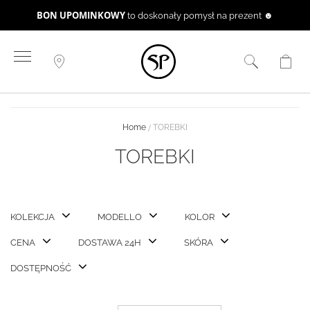
BON UPOMINKOWY
to doskonały pomysł na prezent ☻
Przejdź
do
treści
Home
TOREBKI
TOREBKI
KOLEKCJA
MODELLO
KOLOR
CENA
DOSTAWA 24H
SKÓRA
DOSTĘPNOŚĆ