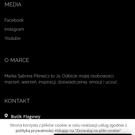
MEDIA
Facebook
Instagram
Youtube
O MARCE
Marka Sabrina Pilewicz to Ja. Odbicie mojej osobowości,
marzeń, wierzeń, inspiracji, doświadczenia, emocji i uczuć.
KONTAKT
Butik Flagowy
ul. Mikołaja Kopernika 11 lok. 1
Strona korzysta z plików cookie w celu realizacji usług zgodnie z
00-359 Warszawa
polityką prywatności
. Klikając na "Zezwalaj na pliki cookie"