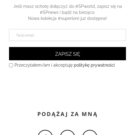
Jeśli masz ochotę dołączyć do #SPworld, zapisz się na
#SPnews i bądź na bieżąco.
Nowa kolekcja #superiore już dostępna!
ZAPISZ SIĘ
Przeczytałem/am i akceptuję
politykę prywatności
PODĄŻAJ ZA MNĄ