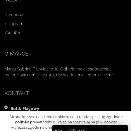
Facebook
Instagram
Youtube
O MARCE
Marka Sabrina Pilewicz to Ja. Odbicie mojej osobowości,
marzeń, wierzeń, inspiracji, doświadczenia, emocji i uczuć.
KONTAKT
Butik Flagowy
ul. Mikołaja Kopernika 11 lok. 1
Strona korzysta z plików cookie w celu realizacji usług zgodnie z
00-359 Warszawa
polityką prywatności
. Klikając na "Zezwalaj na pliki cookie"
wyrażasz zgodę na umieszczanie cookies w Twoim urządzeniu
+48 695 000 010