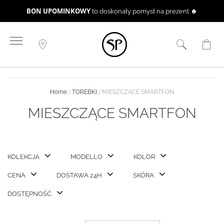
BON UPOMINKOWY
to doskonały pomysł na prezent ☻
Przejdź
do
treści
Home
TOREBKI
MIESZCZĄCE SMARTFON
MIESZCZĄCE SMARTFON
KOLEKCJA
MODELLO
KOLOR
CENA
DOSTAWA 24H
SKÓRA
DOSTĘPNOŚĆ