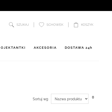
SZUKAJ
SCHOWEK
KOSZYK
OJEKTANTKI
AKCESORIA
DOSTAWA 24h
Ustaw
Sortuj wg
kierunek
malejący