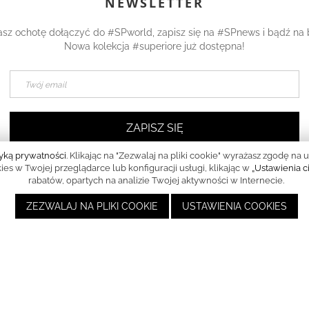
NEWSLETTER
asz ochotę dołączyć do #SPworld, zapisz się na #SPnews i bądź na 
Nowa kolekcja #superiore już dostępna!
ZAPISZ SIĘ
Przeczytałem/am i akceptuję
politykę prywatności
tyką prywatności
. Klikając na "Zezwalaj na pliki cookie" wyrażasz zgodę
s w Twojej przeglądarce lub konfiguracji usługi, klikając w
„Ustawienia c
rabatów, opartych na analizie Twojej aktywności w Internecie.
ZEZWALAJ NA PLIKI COOKIE
USTAWIENIA COOKIES
PODĄŻAJ ZA MNĄ