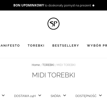
BON UPOMINKOWY
to doskonały pomysł na prezent ☻
ANIFESTO
TOREBKI
BESTSELLERY
WYBÓR PR
Home
TOREBKI
MIDI TOREBKI
MIDI TOREBKI
DOSTAWA 24H
SKÓRA
DOSTĘPNOŚĆ