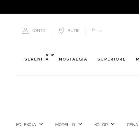
JĘZYK
PL
KONTO
BUTIK
NEW
SERENITÀ
NOSTALGIA
SUPERIORE
M
KOLEKCJA
MODELLO
KOLOR
CENA