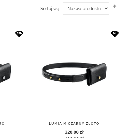
Ustaw
Sortuj wg
kierunek
malejący
RO
LUMIA M CZARNY ZŁOTO
320,00 zł