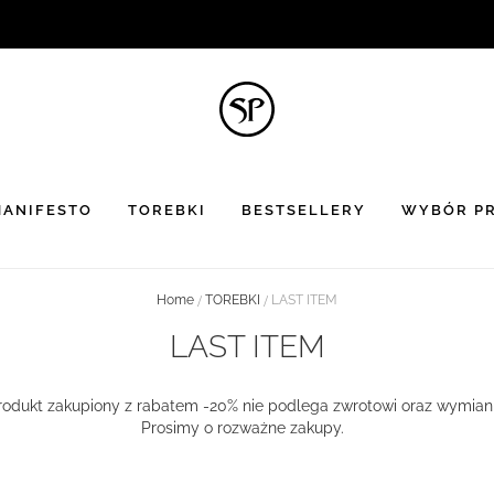
BON UPOMINKOWY
to doskonały pomysł na prezent ☻
ANIFESTO
TOREBKI
BESTSELLERY
WYBÓR PR
Home
TOREBKI
LAST ITEM
LAST ITEM
rodukt zakupiony z rabatem -20% nie podlega zwrotowi oraz wymiani
Prosimy o rozważne zakupy.