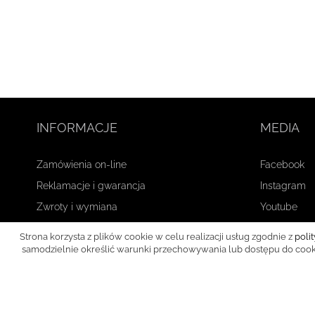
INFORMACJE
MEDIA
Zamówienia on-line
Facebook
Reklamacje i gwarancja
Instagram
Zwroty i wymiana
Youtube
Płatność i wysyłka
Strona korzysta z plików cookie w celu realizacji usług zgodnie z
poli
Regulamin sklepu
samodzielnie określić warunki przechowywania lub dostępu do cookie
Polityka prywatności