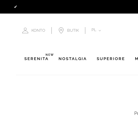
JĘZYK
PL
KONTO
BUTIK
NEW
SERENITÀ
NOSTALGIA
SUPERIORE
M
P