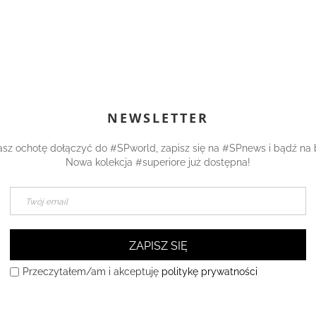
NEWSLETTER
asz ochotę dołączyć do #SPworld, zapisz się na #SPnews i bądź na 
Nowa kolekcja #superiore już dostępna!
ZAPISZ SIĘ
Przeczytałem/am i akceptuję
politykę prywatności