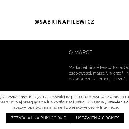
@SABRINAPILEWICZ
O MARCE
Marka Sabrina Pilewicz to Ja. O
osobowości, marzeń, wierzeń, ins
doświadczenia, emocji i uczuć.
tyką prywatności
. Klikając na "Zezwalaj na pliki cookie" wyrażasz zgodę
s w Twojej przeglądarce lub konfiguracji usługi, klikając w
„Ustawienia c
rabatów, opartych na analizie Twojej aktywności w Internecie.
ZEZWALAJ NA PLIKI COOKIE
USTAWIENIA COOKIES