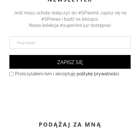
Jeśli masz ochotę dołączyć do #SPworld, zapisz się na
#SPnews i bądź na bieżąco.
Nowa kolekcja #superiore już dostępna!
ZAPISZ SIĘ
Przeczytałem/am i akceptuję
politykę prywatności
PODĄŻAJ ZA MNĄ