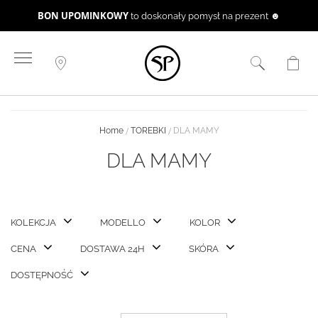
BON UPOMINKOWY
to doskonały pomysł na prezent ☻
Przejdź
do
treści
Home
TOREBKI
DLA MAMY
DLA MAMY
KOLEKCJA
MODELLO
KOLOR
CENA
DOSTAWA 24H
SKÓRA
DOSTĘPNOŚĆ