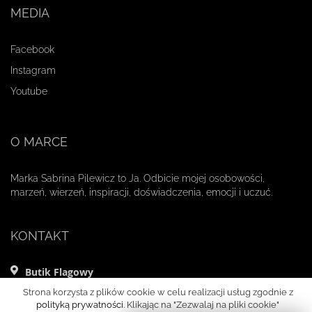
MEDIA
Facebook
Instagram
Youtube
O MARCE
Marka Sabrina Pilewicz to Ja. Odbicie mojej osobowości,
marzeń, wierzeń, inspiracji, doświadczenia, emocji i uczuć.
KONTAKT
Butik Flagowy
ul. Mikołaja Kopernika 11 lok. 1
Strona korzysta z plików cookie w celu realizacji usług zgodnie z
00-359 Warszawa
polityką prywatności
. Klikając na "Zezwalaj na pliki cookie"