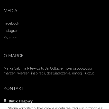
MEDIA
Facebook
Instagram
Youtube
O MARCE
Marka Sabrina Pilewicz to Ja. Odbicie mojej osobowości,
marzeń, wierzeń, inspiracji, doświadczenia, emocji i uczuć.
KONTAKT
Butik Flagowy
ul. Mikołaja Kopernika 11 lok. 1
Strona korzysta z plików cookie w celu realizacji usług zgodnie z