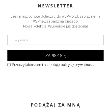
NEWSLETTER
Jeśli masz ochotę dołączyć do #SPworld, zapisz się na
#SPnews i bądź na bieżąco.
Nowa kolekcja #superiore już dostępna!
ZAPISZ SIĘ
Przeczytałem/am i akceptuję
politykę prywatności
PODĄŻAJ ZA MNĄ