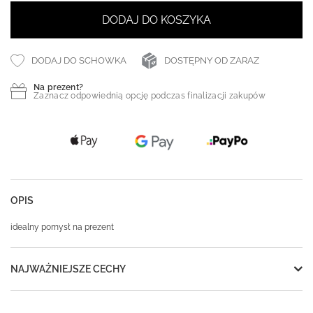
DODAJ DO KOSZYKA
DODAJ DO SCHOWKA
DOSTĘPNY OD ZARAZ
Na prezent?
Zaznacz odpowiednią opcję podczas finalizacji zakupów
OPIS
idealny pomysł na prezent
NAJWAŻNIEJSZE CECHY