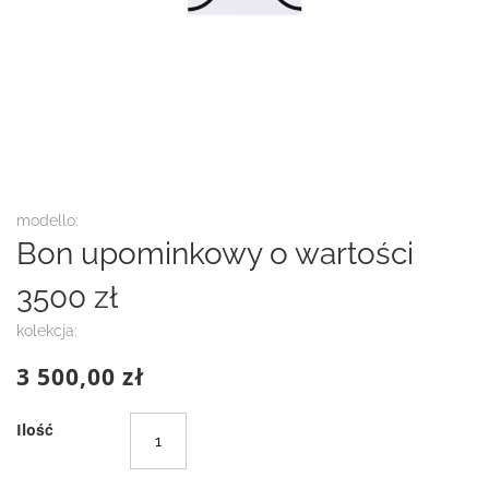
Przejdź
modello:
na
Bon upominkowy o wartości
początek
galerii
3500 zł
kolekcja:
3 500,00 zł
Ilość