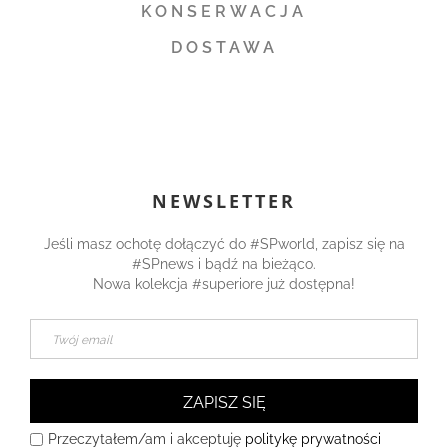
KONSERWACJA
DOSTAWA
NEWSLETTER
Jeśli masz ochotę dołączyć do #SPworld, zapisz się na
#SPnews i bądź na bieżąco.
Nowa kolekcja #superiore już dostępna!
ZAPISZ SIĘ
Przeczytałem/am i akceptuję
politykę prywatności