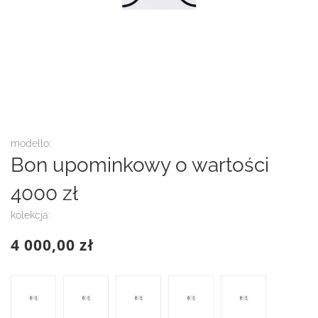
Przejdź
modello:
na
Bon upominkowy o wartości
początek
galerii
4000 zł
kolekcja:
4 000,00 zł