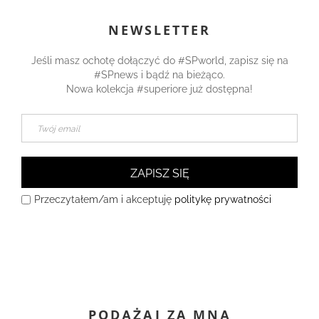
NEWSLETTER
Jeśli masz ochotę dołączyć do #SPworld, zapisz się na
#SPnews i bądź na bieżąco.
Nowa kolekcja #superiore już dostępna!
ZAPISZ SIĘ
Przeczytałem/am i akceptuję
politykę prywatności
PODĄŻAJ ZA MNĄ