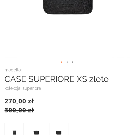
Przejdź
modello:
na
CASE SUPERIORE XS złoto
początek
galerii
kolekcja: superiore
270,00 zł
300,00 zł