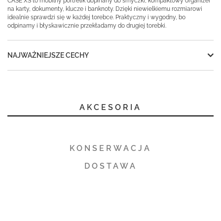
CASE XS to mobilny portfelik dopinany do smyczki, kompaktowy organizer
na karty, dokumenty, klucze i banknoty. Dzięki niewielkiemu rozmiarowi
idealnie sprawdzi się w każdej torebce. Praktyczny i wygodny, bo
odpinamy i błyskawicznie przekładamy do drugiej torebki.
NAJWAŻNIEJSZE CECHY
AKCESORIA
KONSERWACJA
DOSTAWA