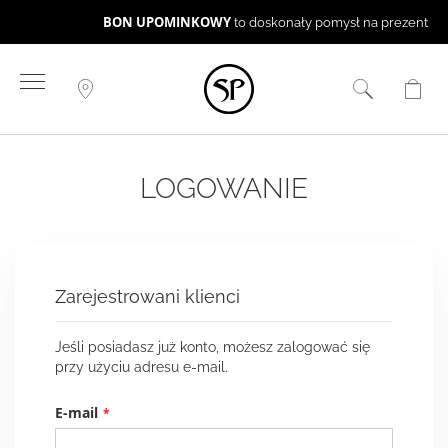
BON UPOMINKOWY
to doskonały pomysł na prezent ☻
Przejdź
do
treści
LOGOWANIE
Zarejestrowani klienci
Jeśli posiadasz już konto, możesz zalogować się
przy użyciu adresu e-mail.
E-mail