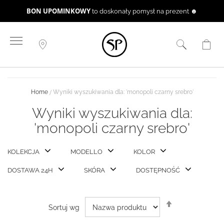
i odbierz SHOPPER
Zrób zakupy
✔
Przejdź
do
treści
Home
Wyniki wyszukiwania dla: 'monopoli czarny srebro'
Wyniki wyszukiwania dla:
'monopoli czarny srebro'
KOLEKCJA
MODELLO
KOLOR
DOSTAWA 24H
SKÓRA
DOSTĘPNOŚĆ
Ustaw
Sortuj wg
kierunek
malejący