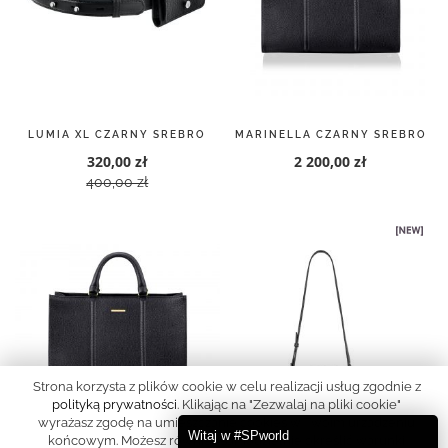
LUMIA XL CZARNY SREBRO
MARINELLA CZARNY SREBRO
320,00 zł
2 200,00 zł
400,00 zł
Strona korzysta z plików cookie w celu realizacji usług zgodnie z
polityką prywatności
. Klikając na "Zezwalaj na pliki cookie"
wyrażasz zgodę na umieszczanie cookies w Twoim urządzeniu
Witaj w #SPworld
końcowym. Możesz również samodzielnie określić warunki