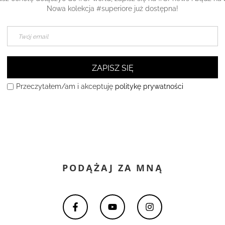
Nowa kolekcja #superiore już dostępna!
ZAPISZ SIĘ
Przeczytałem/am i akceptuję
politykę prywatności
PODĄŻAJ ZA MNĄ