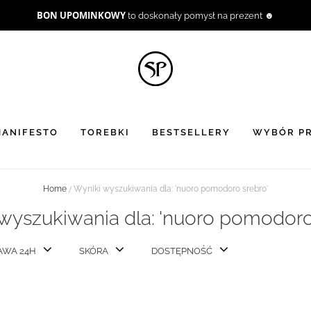
BON UPOMINKOWY
to doskonały pomysł na prezent ☻
ANIFESTO
TOREBKI
BESTSELLERY
WYBÓR PR
Home
Wyniki wyszukiwania dla: 'nuoro pomodoro srebro'
wyszukiwania dla: 'nuoro pomodoro
AWA 24H
SKÓRA
DOSTĘPNOŚĆ