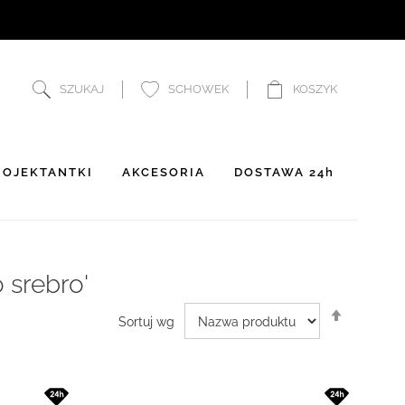
SZUKAJ
SCHOWEK
KOSZYK
OJEKTANTKI
AKCESORIA
DOSTAWA 24h
 srebro'
Ustaw
Sortuj wg
kierunek
malejący