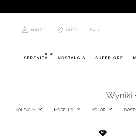
JĘZYK
PL
KONTO
BUTIK
NEW
SERENITÀ
NOSTALGIA
SUPERIORE
M
Wyniki 
KOLEKCJA
MODELLO
KOLOR
DOST