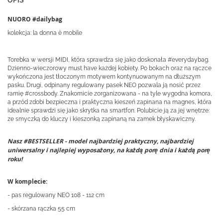
NUORO #dailybag
kolekcja: la donna è mobile
Torebka w wersji MIDI, która sprawdza się jako doskonała #everydaybag.
Dzienno-wieczorowy must have każdej kobiety. Po bokach oraz na rączce
wykończona jest tłoczonym motywem kontynuowanym na dłuższym
pasku. Drugi, odpinany regulowany pasek NEO pozwala ją nosić przez
ramię #crossbody. Znakomicie zorganizowana - na tyle wygodna komora,
a przód zdobi bezpieczna i praktyczna kieszeń zapinana na magnes, która
idealnie sprawdzi się jako skrytka na smartfon. Polubicie ją za jej wnętrze:
ze smyczką do kluczy i kieszonką zapinaną na zamek błyskawiczny.
Nasz #BESTSELLER - model najbardziej praktyczny, najbardziej
uniwersalny i najlepiej wyposażony, na każdą porę dnia i każdą porę
roku!
W komplecie:
- pas regulowany NEO 108 - 112 cm
- skórzana rączka 55 cm