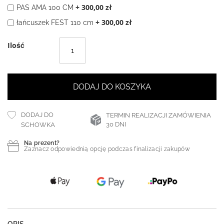
+
300,00 zł
PAS AMA 100 CM
+
300,00 zł
łańcuszek FEST 110 cm
Ilość
DODAJ DO KOSZYKA
DODAJ DO
TERMIN REALIZACJI ZAMÓWIENIA
30 DNI
SCHOWKA
Na prezent?
Zaznacz odpowiednią opcję podczas finalizacji zakupów
OPIS