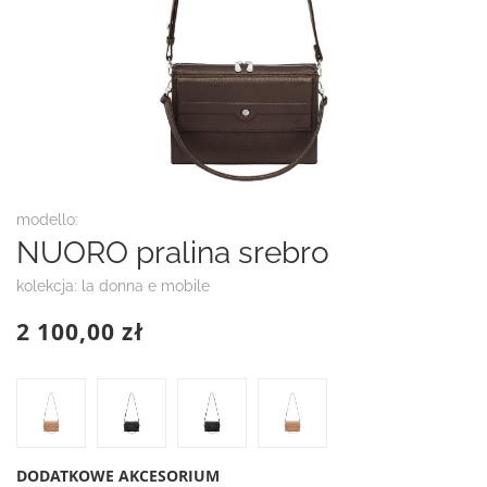
Przejdź
modello:
na
NUORO pralina srebro
początek
galerii
kolekcja: la donna e mobile
2 100,00 zł
DODATKOWE AKCESORIUM