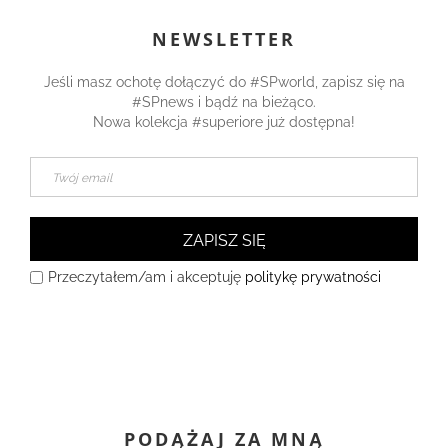
NEWSLETTER
Jeśli masz ochotę dołączyć do #SPworld, zapisz się na
#SPnews i bądź na bieżąco.
Nowa kolekcja #superiore już dostępna!
ZAPISZ SIĘ
Przeczytałem/am i akceptuję
politykę prywatności
PODĄŻAJ ZA MNĄ