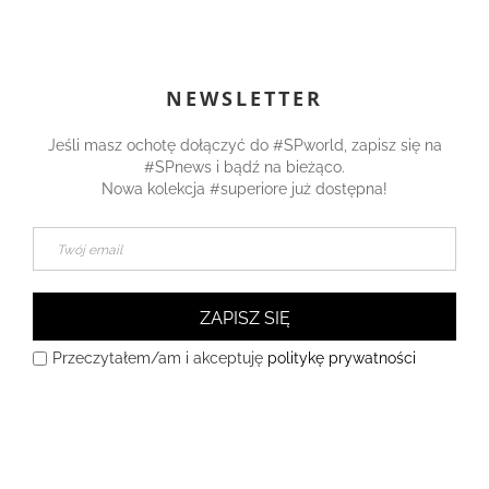
NEWSLETTER
Jeśli masz ochotę dołączyć do #SPworld, zapisz się na
#SPnews i bądź na bieżąco.
Nowa kolekcja #superiore już dostępna!
ZAPISZ SIĘ
Przeczytałem/am i akceptuję
politykę prywatności