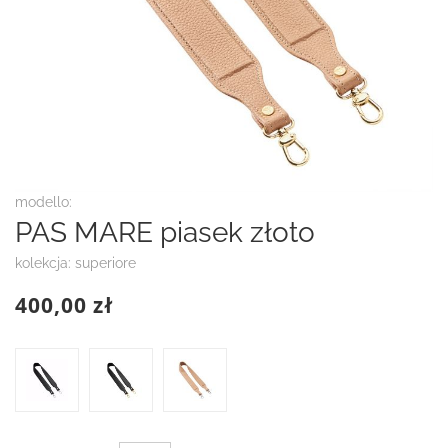
Przejdź
modello:
na
PAS MARE piasek złoto
początek
galerii
kolekcja: superiore
400,00 zł