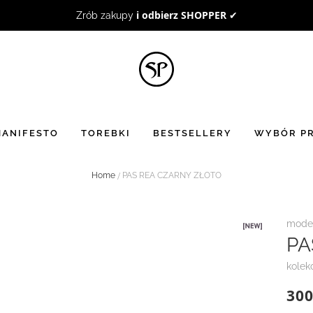
BON UPOMINKOWY
to doskonały pomysł na prezent ☻
ANIFESTO
TOREBKI
BESTSELLERY
WYBÓR PR
Home
PAS REA CZARNY ZŁOTO
model
PA
kolek
300