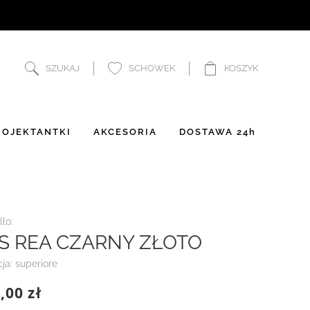
SZUKAJ
SCHOWEK
KOSZYK
OJEKTANTKI
AKCESORIA
DOSTAWA 24h
lo:
S REA CZARNY ZŁOTO
cja: superiore
,00 zł