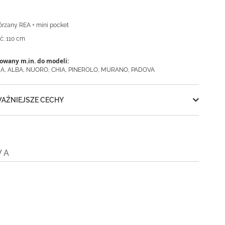
órzany REA + mini pocket
ć: 110 cm
owany m.in. do modeli:
IA, ALBA, NUORO, CHIA, PINEROLO, MURANO, PADOVA
AŻNIEJSZE CECHY
WA