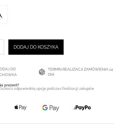
DODAJ DO KOSZYKA
ODAJ DO
TERMIN REALIZACJI ZAMÓWIENIA 14
DNI
CHOWKA
Na prezent?
Zaznacz odpowiednią opcję podczas finalizacji zakupów