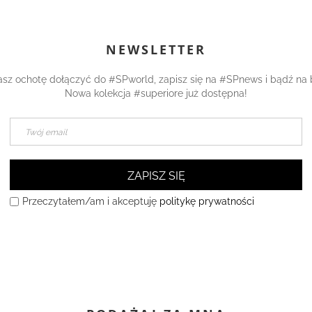
NEWSLETTER
asz ochotę dołączyć do #SPworld, zapisz się na #SPnews i bądź na 
Nowa kolekcja #superiore już dostępna!
ZAPISZ SIĘ
Przeczytałem/am i akceptuję
politykę prywatności