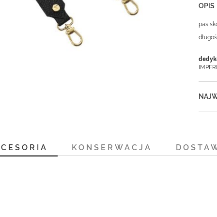
OPIS
pas sk
długoś
dedyk
IMPER
NAJW
KCESORIA
KONSERWACJA
DOSTA