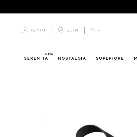
JĘZYK
PL
KONTO
BUTIK
NEW
SERENITÀ
NOSTALGIA
SUPERIORE
M
Przejdź
na
koniec
galerii