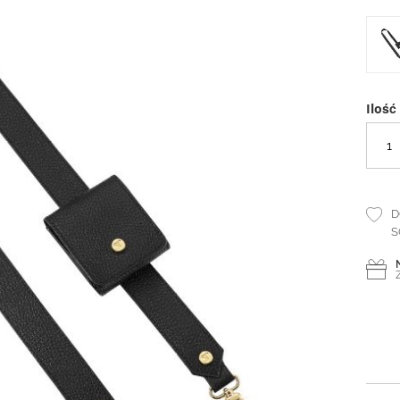
Ilość
D
S