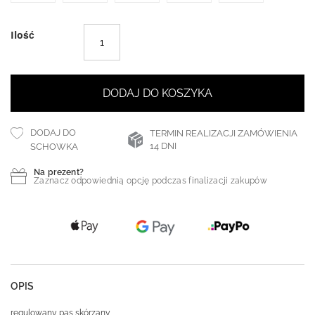
Ilość
DODAJ DO KOSZYKA
DODAJ DO
TERMIN REALIZACJI ZAMÓWIENIA
14 DNI
SCHOWKA
Na prezent?
Zaznacz odpowiednią opcję podczas finalizacji zakupów
OPIS
regulowany pas skórzany