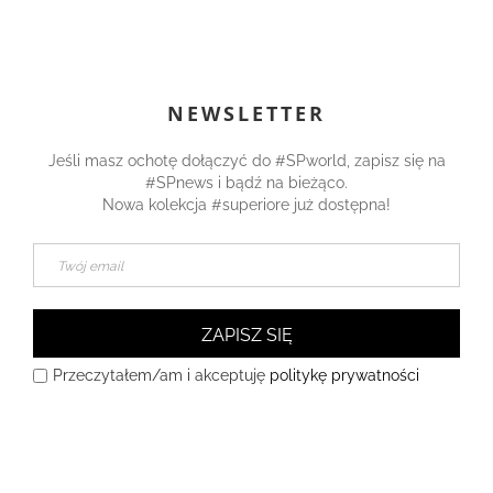
NEWSLETTER
Jeśli masz ochotę dołączyć do #SPworld, zapisz się na
#SPnews i bądź na bieżąco.
Nowa kolekcja #superiore już dostępna!
ZAPISZ SIĘ
Przeczytałem/am i akceptuję
politykę prywatności