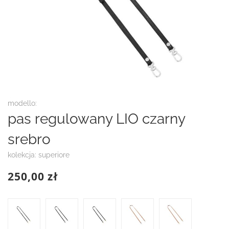
Przejdź
modello:
na
pas regulowany LIO czarny
początek
galerii
srebro
kolekcja: superiore
250,00 zł