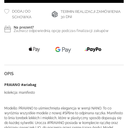
DODAJ DO
TERMIN REALIZACJI ZAMÓWIENIA
30 DNI
SCHOWKA
Na prezent?
Zaznacz odpowiednią opcję podczas finalizacji zakupów
OPIS
PRAIANO #ariabag
kolekcja: manifesto
Modello: PRAIANO to uśmiechnięta elegancja w wersji NANO. To co
wyróżnia wszystkie modele z nowej #SPline to odpinana rączka. Manifesto
to linia torebek lekkich i miękkich, które w plastyczny sposób dopasują się
do każdej sylwetki. Urocza #PRAIANO posiada w komplecie rączkę oraz
skórzany paseczek LIO, do noszenia przez ramię (cross-body). Model