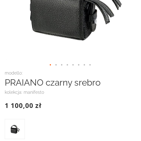
Przejdź
modello:
na
PRAIANO czarny srebro
początek
galerii
kolekcja: manifesto
1 100,00 zł