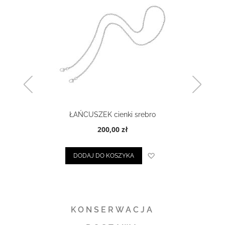
ŁAŃCUSZEK cienki srebro
200,00 zł
ty życzeń
Dodaj do listy życze
DODAJ DO KOSZYKA
KONSERWACJA