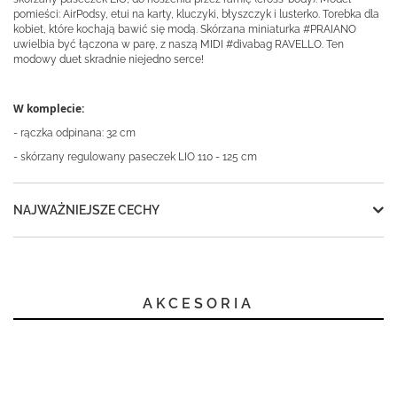
pomieści: AirPodsy, etui na karty, kluczyki, błyszczyk i lusterko. Torebka dla
kobiet, które kochają bawić się modą. Skórzana miniaturka #PRAIANO
uwielbia być łączona w parę, z naszą MIDI #divabag RAVELLO. Ten
modowy duet skradnie niejedno serce!
W komplecie:
- rączka odpinana: 32 cm
- skórzany regulowany paseczek LIO
110 - 125 cm
NAJWAŻNIEJSZE CECHY
AKCESORIA