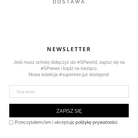
DOSTAWA
NEWSLETTER
Jeśli masz ochotę dołączyć do #SPworld, zapisz się na
#SPnews i bądź na bieżąco.
Nowa kolekcja #superiore już dostępna!
ZAPISZ SIĘ
Przeczytałem/am i akceptuję
politykę prywatności