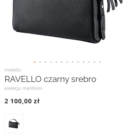
Przejdź
modello:
na
RAVELLO czarny srebro
początek
galerii
kolekcja: manifesto
2 100,00 zł