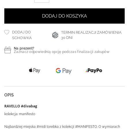
DODAJ DO KOSZYKA
DODAJ DO
TERMIN REALIZACJI ZAMÓWIENIA
30 DNI
SCHOWKA
Na prezent?
Zaznacz odpowiednią opcję podczas finalizacji zakupów
OPIS
RAVELLO #divabag
kolekcja: manifesto
Najbardziej miejska #midi torebka z kolekcji #MANIFESTO. O wymiarach