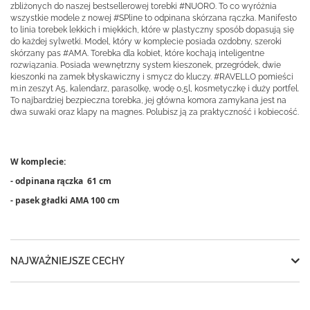
zbliżonych do naszej bestsellerowej torebki #NUORO. To co wyróżnia
wszystkie modele z nowej #SPline to odpinana skórzana rączka. Manifesto
to linia torebek lekkich i miękkich, które w plastyczny sposób dopasują się
do każdej sylwetki. Model, który w komplecie posiada ozdobny, szeroki
skórzany pas #AMA. Torebka dla kobiet, które kochają inteligentne
rozwiązania. Posiada wewnętrzny system kieszonek, przegródek, dwie
kieszonki na zamek błyskawiczny i smycz do kluczy. #RAVELLO pomieści
m.in zeszyt A5, kalendarz, parasolkę, wodę 0,5l, kosmetyczkę i duży portfel.
To najbardziej bezpieczna torebka, jej główna komora zamykana jest na
dwa suwaki oraz klapy na magnes. Polubisz ją za praktyczność i kobiecość.
W komplecie:
- odpinana rączka 61 cm
- pasek gładki AMA 100 cm
NAJWAŻNIEJSZE CECHY